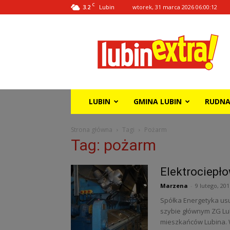
C
3.2
wtorek, 31 marca 2026 06:00:12
Lubin
Lubin
Extra!
LUBIN
GMINA LUBIN
RUDN
Strona główna
Tagi
Pożarm
Tag: pożarm
Elektrociepło
Marzena
-
9 lutego, 201
Spółka Energetyka usu
szybie głównym ZG Lub
mieszkańców Lubina. 