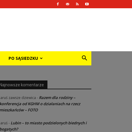
PO SĄSIEDZKU
Najnowsze komentarze
Razem dla rodziny –
Jaruś zawsze dziewica
-
konferencja od KGHM o działaniach na rzecz
mieszkańców – FOTO
Lubin – to miasto podzielonych biednych i
Jaruś
-
bogatych?