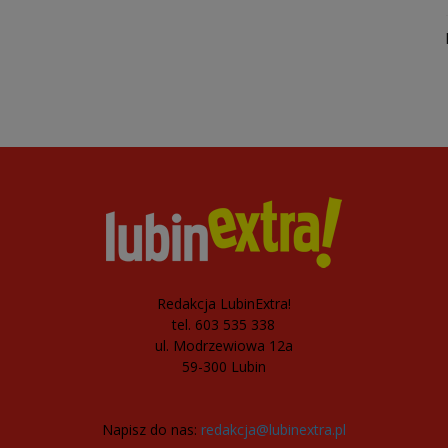
Redakcja LubinExtra!
tel. 603 535 338
ul. Modrzewiowa 12a
59-300 Lubin
Napisz do nas:
redakcja@lubinextra.pl