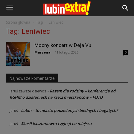
Strona główna
Tagi
Leniwiec
Tag: Leniwiec
Mocny koncert w Deja Vu
Marzena
-
11 lutego, 2026
0
Najnowsze komentarze
Razem dla rodziny – konferencja od
Jaruś zawsze dziewica
-
KGHM o działaniach na rzecz mieszkańców – FOTO
Lubin – to miasto podzielonych biednych i bogatych?
Jaruś
-
Skosił kasztanowca i zginął na miejscu
Jaruś
-