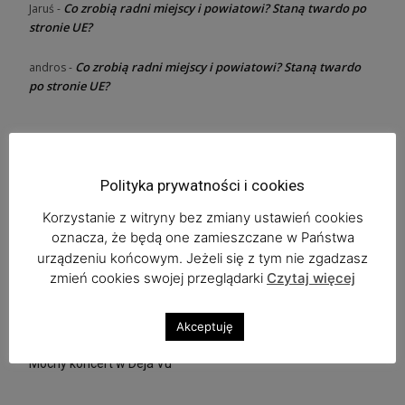
Co zrobią radni miejscy i powiatowi? Staną twardo po
Jaruś
-
stronie UE?
Co zrobią radni miejscy i powiatowi? Staną twardo
andros
-
po stronie UE?
Ostatnie wpisy
Polityka prywatności i cookies
Dołącz do rugbystów w Lubinie
Korzystanie z witryny bez zmiany ustawień cookies
oznacza, że będą one zamieszczane w Państwa
Ratujmy Zuzę, proszą rodzice
urządzeniu końcowym. Jeżeli się z tym nie zgadzasz
zmień cookies swojej przeglądarki
Czytaj więcej
Zaplanuj już dziś Bieg Tropem Wilczym
Copper Festival w „Beatka Music Club” i Feel The Emotions
Akceptuję
Mocny koncert w Deja Vu