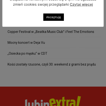
zmień cookies swojej przeglądarki
Czytaj więcej
Ostatnie wpisy
Akceptuję
Zaplanuj już dziś Bieg Tropem Wilczym
Copper Festival w „Beatka Music Club” i Feel The Emotions
Mocny koncert w Deja Vu
„Osiecka po męsku” w CDT
Kości zostały rzucone, czyli 30. weekend z grami bez prądu