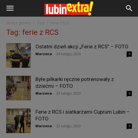
Strona główna
Tagi
Ferie z RCS
Tag: ferie z RCS
Ostatni dzień akcji „Ferie z RCS” – FOTO
Marzena
-
24 lutego, 2023
0
Byłe piłkarki ręczne potrenowały z
dziećmi – FOTO
Marzena
-
23 lutego, 2023
0
Ferie z RCS i siatkarzami Cuprum Lubin –
FOTO
Marzena
-
22 lutego, 2023
0