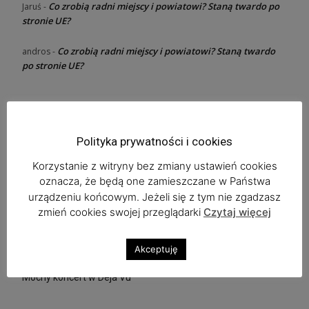
Co zrobią radni miejscy i powiatowi? Staną twardo po
Jaruś
-
stronie UE?
Co zrobią radni miejscy i powiatowi? Staną twardo
andros
-
po stronie UE?
Ostatnie wpisy
Polityka prywatności i cookies
Dołącz do rugbystów w Lubinie
Korzystanie z witryny bez zmiany ustawień cookies
oznacza, że będą one zamieszczane w Państwa
Ratujmy Zuzę, proszą rodzice
urządzeniu końcowym. Jeżeli się z tym nie zgadzasz
zmień cookies swojej przeglądarki
Czytaj więcej
Zaplanuj już dziś Bieg Tropem Wilczym
Copper Festival w „Beatka Music Club” i Feel The Emotions
Akceptuję
Mocny koncert w Deja Vu