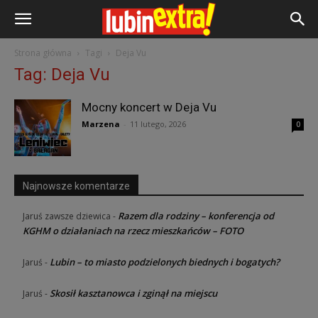
Strona główna
Tagi
Deja Vu
Tag: Deja Vu
Mocny koncert w Deja Vu
Marzena
-
11 lutego, 2026
0
Najnowsze komentarze
Razem dla rodziny – konferencja od
Jaruś zawsze dziewica
-
KGHM o działaniach na rzecz mieszkańców – FOTO
Lubin – to miasto podzielonych biednych i bogatych?
Jaruś
-
Skosił kasztanowca i zginął na miejscu
Jaruś
-