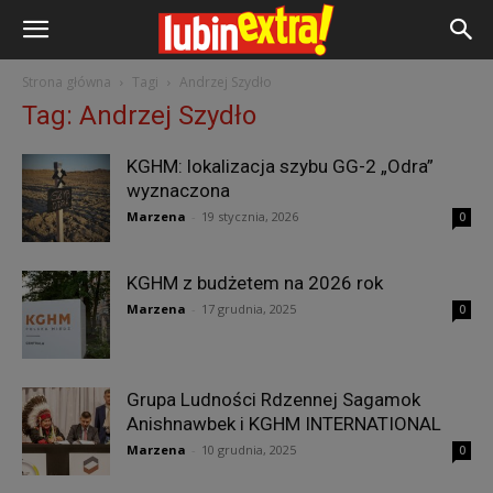
Strona główna
Tagi
Andrzej Szydło
Tag: Andrzej Szydło
KGHM: lokalizacja szybu GG-2 „Odra”
wyznaczona
Marzena
-
19 stycznia, 2026
0
KGHM z budżetem na 2026 rok
Marzena
-
17 grudnia, 2025
0
Grupa Ludności Rdzennej Sagamok
Anishnawbek i KGHM INTERNATIONAL
Marzena
-
10 grudnia, 2025
0