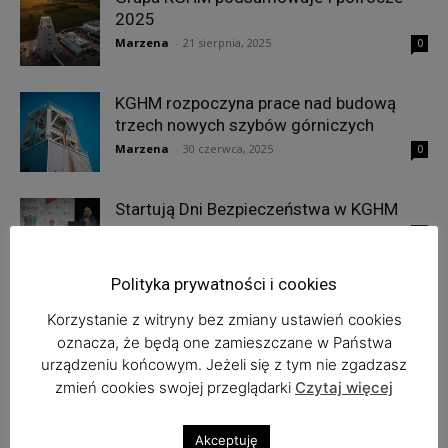
2025
Marzena
-
21 sierpnia, 2025
0
KGHM rozpoczyna prace nad budową
trzech nowych szybów górniczych
Marzena
-
30 czerwca, 2025
0
Startują Dni Bezpieczeństwa w KGHM
Marzena
-
15 maja, 2025
0
Polityka prywatności i cookies
Korzystanie z witryny bez zmiany ustawień cookies
oznacza, że będą one zamieszczane w Państwa
1
2
urządzeniu końcowym. Jeżeli się z tym nie zgadzasz
zmień cookies swojej przeglądarki
Czytaj więcej
Najnowsze komentarze
Akceptuję