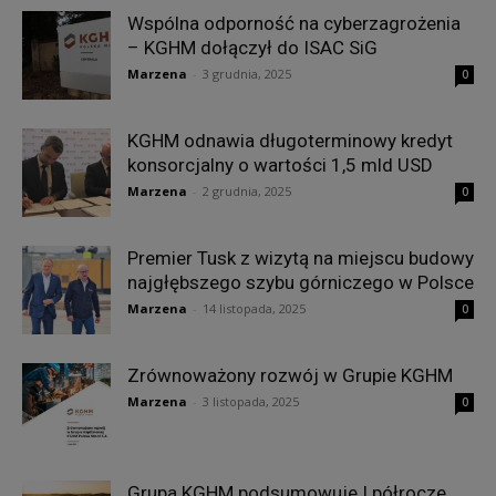
Wspólna odporność na cyberzagrożenia
– KGHM dołączył do ISAC SiG
Marzena
-
3 grudnia, 2025
0
KGHM odnawia długoterminowy kredyt
konsorcjalny o wartości 1,5 mld USD
Marzena
-
2 grudnia, 2025
0
Premier Tusk z wizytą na miejscu budowy
najgłębszego szybu górniczego w Polsce
Marzena
-
14 listopada, 2025
0
Zrównoważony rozwój w Grupie KGHM
Marzena
-
3 listopada, 2025
0
Grupa KGHM podsumowuje I półrocze