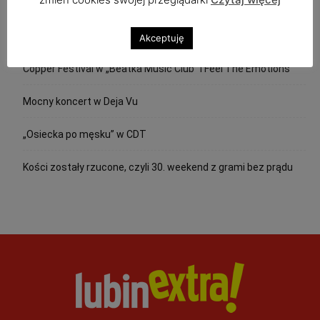
Ostatnie wpisy
Zaplanuj już dziś Bieg Tropem Wilczym
Akceptuję
Copper Festival w „Beatka Music Club” i Feel The Emotions
Mocny koncert w Deja Vu
„Osiecka po męsku” w CDT
Kości zostały rzucone, czyli 30. weekend z grami bez prądu