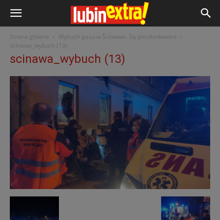
Strona główna
Wybuch gazu w Ścinawie. Są poszkodowani
scinawa_wybuch (13)
scinawa_wybuch (13)