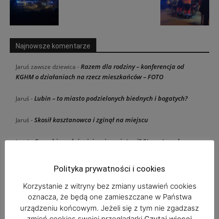
Najnowsze komentarze
Razem dla rodziny – konferencja od
Jaruś zawsze dziewica
-
KGHM o działaniach na rzecz mieszkańców – FOTO
Lubin – to miasto podzielonych biednych i bogatych?
Jaruś
-
Skosił kasztanowca i zginął na miejscu
Jaruś
-
Co zrobią radni miejscy i powiatowi? Staną twardo po
Jaruś
-
stronie UE?
Polityka prywatności i cookies
Co zrobią radni miejscy i powiatowi? Staną twardo po
andros
-
stronie UE?
Korzystanie z witryny bez zmiany ustawień cookies
oznacza, że będą one zamieszczane w Państwa
urządzeniu końcowym. Jeżeli się z tym nie zgadzasz
zmień cookies swojej przeglądarki
Czytaj więcej