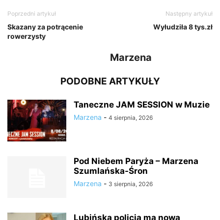
Poprzedni artykuł
Następny artykuł
Skazany za potrącenie
Wyłudziła 8 tys.zł
rowerzysty
Marzena
PODOBNE ARTYKUŁY
Taneczne JAM SESSION w Muzie
Marzena
-
4 sierpnia, 2026
Pod Niebem Paryża – Marzena
Szumlańska-Śron
Marzena
-
3 sierpnia, 2026
Lubińska policja ma nową