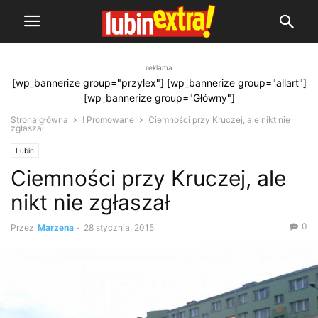
reklama
[wp_bannerize group="przylex"] [wp_bannerize group="allart"]
[wp_bannerize group="Główny"]
Strona główna
! Promowane
Ciemności przy Kruczej, ale nikt nie
zgłaszał
Lubin
Ciemności przy Kruczej, ale
nikt nie zgłaszał
0
Przez
Marzena
-
28 stycznia, 2015