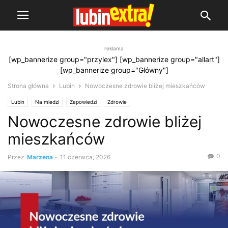
reklama
[wp_bannerize group="przylex"] [wp_bannerize group="allart"]
[wp_bannerize group="Główny"]
Strona główna
Lubin
Nowoczesne zdrowie bliżej mieszkańców
Lubin
Na miedzi
Zapowiedzi
Zdrowie
Nowoczesne zdrowie bliżej
mieszkańców
0
Przez
Marzena
-
11 czerwca, 2026