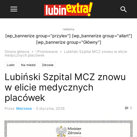
reklama
[wp_bannerize group="przylex"] [wp_bannerize group="allart"]
[wp_bannerize group="Główny"]
Strona główna
! Promowane
Lubiński Szpital MCZ znowu w elicie
medycznych placówek
Lubin
Na miedzi
Zdrowie
Lubiński Szpital MCZ znowu
w elicie medycznych
placówek
0
Przez
Marzena
-
5 stycznia, 2026