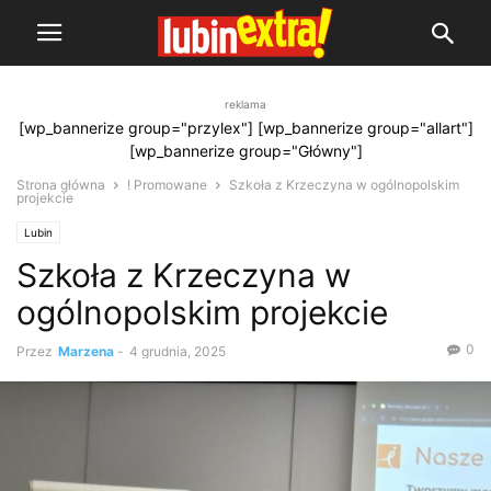
reklama
[wp_bannerize group="przylex"] [wp_bannerize group="allart"]
[wp_bannerize group="Główny"]
Strona główna
! Promowane
Szkoła z Krzeczyna w ogólnopolskim
projekcie
Lubin
Szkoła z Krzeczyna w
ogólnopolskim projekcie
0
Przez
Marzena
-
4 grudnia, 2025