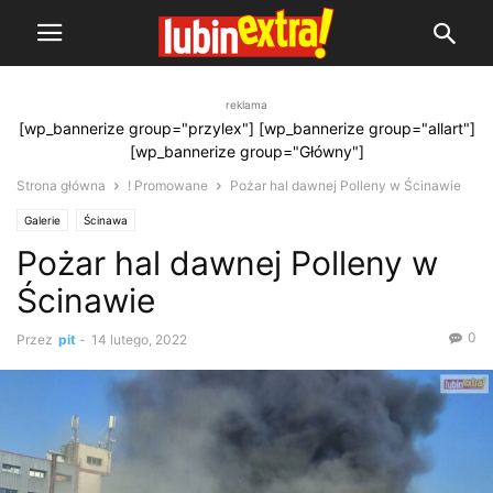
reklama
[wp_bannerize group="przylex"] [wp_bannerize group="allart"]
[wp_bannerize group="Główny"]
Strona główna
! Promowane
Pożar hal dawnej Polleny w Ścinawie
Galerie
Ścinawa
Pożar hal dawnej Polleny w
Ścinawie
0
Przez
pit
-
14 lutego, 2022