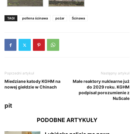
TAGI
pollena ścinawa
pożar
Ścinawa
Poprzedni artykuł
Następny artykuł
Miedziane katody KGHM na
Małe reaktory nuklearne już
nowej giełdzie w Chinach
do 2029 roku. KGHM
podpisał porozumienie z
NuScale
pit
PODOBNE ARTYKUŁY